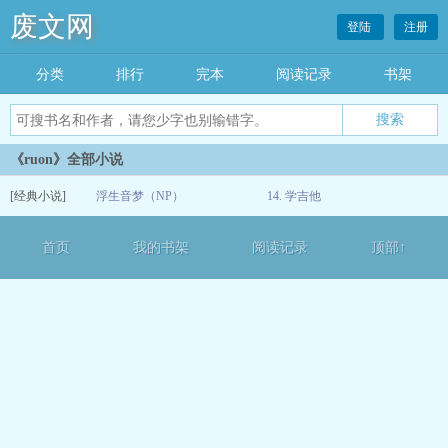
废文网
登陆
注册
分类
排行
完本
阅读记录
书架
《ruon》全部小说
[经典小说]
浮生音梦（NP）
14. 学吉他
12-15
首页
我的书架
阅读记录
顶部↑